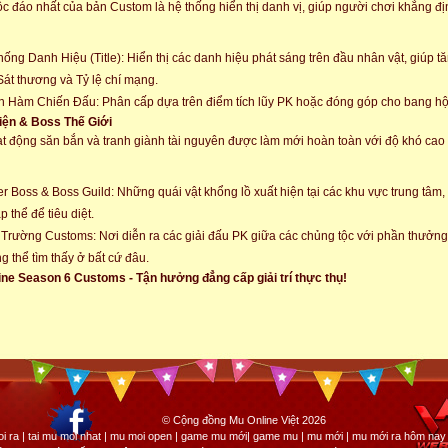
c đáo nhất của bản Custom là hệ thống hiển thị danh vị, giúp người chơi khẳng đị
hống Danh Hiệu (Title): Hiển thị các danh hiệu phát sáng trên đầu nhân vật, giúp 
Sát thương và Tỷ lệ chí mạng.
 Hàm Chiến Đấu: Phân cấp dựa trên điểm tích lũy PK hoặc đóng góp cho bang hộ
iện & Boss Thế Giới
t động săn bắn và tranh giành tài nguyên được làm mới hoàn toàn với độ khó ca
r Boss & Boss Guild: Những quái vật khổng lồ xuất hiện tại các khu vực trung tâm
p thể để tiêu diệt.
Trường Customs: Nơi diễn ra các giải đấu PK giữa các chủng tộc với phần thưởng
g thể tìm thấy ở bất cứ đâu.
ne Season 6 Customs - Tận hưởng đẳng cấp giải trí thực thụ!
© Cộng đồng Mu Online Việt 2026
i ra | tai mu moi nhat | mu moi open | game mu mới| game mu | mu mới | mu mới ra hôm nay 