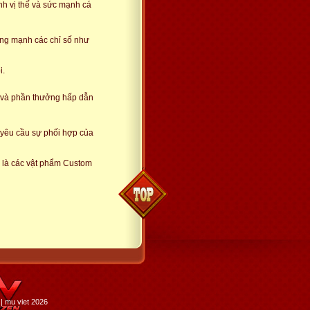
nh vị thế và sức mạnh cá
tăng mạnh các chỉ số như
i.
o và phần thưởng hấp dẫn
, yêu cầu sự phối hợp của
 là các vật phẩm Custom
| mu viet 2026