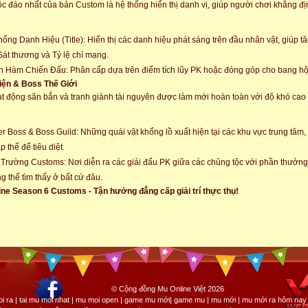
c đáo nhất của bản Custom là hệ thống hiển thị danh vị, giúp người chơi khẳng đị
hống Danh Hiệu (Title): Hiển thị các danh hiệu phát sáng trên đầu nhân vật, giúp 
Sát thương và Tỷ lệ chí mạng.
 Hàm Chiến Đấu: Phân cấp dựa trên điểm tích lũy PK hoặc đóng góp cho bang hộ
iện & Boss Thế Giới
t động săn bắn và tranh giành tài nguyên được làm mới hoàn toàn với độ khó ca
r Boss & Boss Guild: Những quái vật khổng lồ xuất hiện tại các khu vực trung tâm
p thể để tiêu diệt.
Trường Customs: Nơi diễn ra các giải đấu PK giữa các chủng tộc với phần thưởng
g thể tìm thấy ở bất cứ đâu.
ne Season 6 Customs - Tận hưởng đẳng cấp giải trí thực thụ!
© Cộng đồng Mu Online Việt 2026
i ra | tai mu moi nhat | mu moi open | game mu mới| game mu | mu mới | mu mới ra hôm nay 