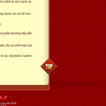
nh vị thế và sức mạnh cá
tăng mạnh các chỉ số như
i.
o và phần thưởng hấp dẫn
, yêu cầu sự phối hợp của
 là các vật phẩm Custom
| mu viet 2026